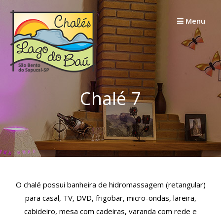
Skip
to
Menu
content
Chalé 7
O chalé possui banheira de hidromassagem (retangular)
para casal, TV, DVD, frigobar, micro-ondas, lareira,
cabideiro, mesa com cadeiras, varanda com rede e