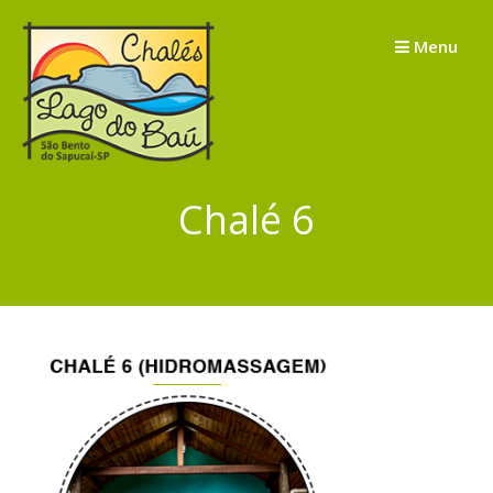
Skip
to
Menu
content
Chalé 6